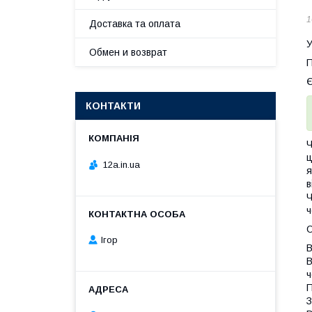
1
Доставка та оплата
У
Обмен и возврат
П
Є
КОНТАКТИ
Ч
ц
12a.in.ua
я
в
Ч
ч
О
Ігор
В
В
ч
П
З