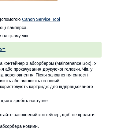
 допомогою
Canon Service Tool
оці памперса.
на цьому чіпі.
УТ
на контейнер з абсорбером (Maintenance Box). У
я або прокачування друкуючої головки. Чіп, у
ід переповнення. Після заповнення ємності
ляють або змінюють на новий.
використовують картридж для відпрацьованого
цього зробіть наступне:
ртайте заповнений контейнер, щоб не пролити
 абсорбера новими.