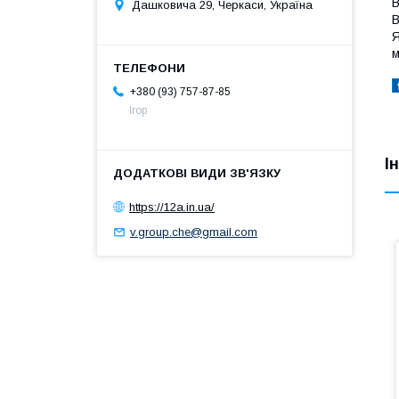
В
Дашковича 29, Черкаси, Україна
В
Я
м
+380 (93) 757-87-85
Ігор
І
https://12a.in.ua/
v.group.che@gmail.com