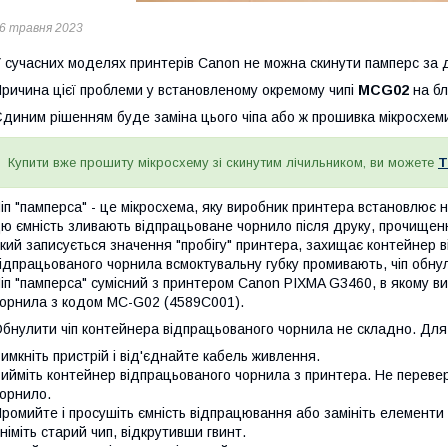
6 травня 2023
 сучасних моделях принтерів Canon не можна скинути памперс за
ричина цієї проблеми у встановленому окремому чипі
MCG02
на бл
диним рішенням буде заміна цього чіпа або ж прошивка мікросхеми 
Купити вже прошиту мікросхему зі скинутим лічильником, ви можете
Т
іп "памперса" - це мікросхема, яку виробник принтера встановлює 
ю ємність зливають відпрацьоване чорнило після друку, прочищенн
кий записується значення "пробігу" принтера, захищає контейнер в
ідпрацьованого чорнила всмоктувальну губку промивають, чіп обну
іп "памперса" сумісний з принтером Canon PIXMA G3460, в якому 
орнила з кодом MC-G02 (4589C001).
бнулити чіп контейнера відпрацьованого чорнила не складно. Для 
имкніть пристрій і від'єднайте кабель живлення.
ийміть контейнер відпрацьованого чорнила з принтера. Не переве
орнило.
ромийте і просушіть ємність відпрацювання або замініть елементи
німіть старий чип, відкрутивши гвинт.