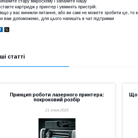
ипаяйте стару мікросхему і запаяйте нашу
ставте картридж у принтер і увімкніть пристрій.
кщо у вас виникли питання, або ви самі не можете зробити це, то м
и вам допоможемо, для цього напишіть в чат підтримки
нші статті
Принцип роботи лазерного принтера:
Що 
покроковий розбір
21 січня 2025