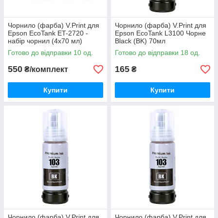
Чорнило (фарба) V.Print для
Чорнило (фарба) V.Print для
Epson EcoTank ET-2720 -
Epson EcoTank L3100 Чорне
набір чорнил (4х70 мл)
Black (BK) 70мл
B/C/M/Y
Готово до відправки 10 од.
Готово до відправки 18 од.
550
165
₴/комплект
₴
Купити
Купити
Чорнило (фарба) V.Print для
Чорнило (фарба) V.Print для