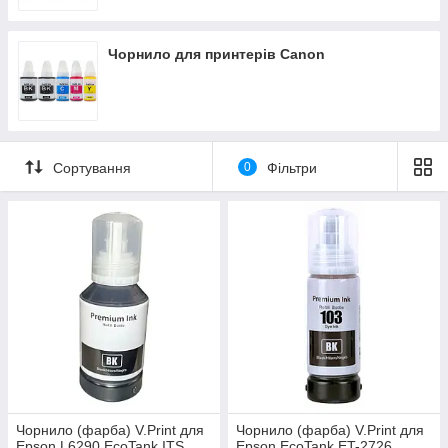
Чорнило для принтерів Canon
Сортування
0
Фільтри
Чорнило (фарба) V.Print для
Чорнило (фарба) V.Print для
Epson L6290 EcoTank ITS
Epson EcoTank ET-2726