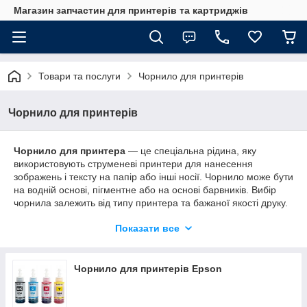
Магазин запчастин для принтерів та картриджів
Товари та послуги
Чорнило для принтерів
Чорнило для принтерів
Чорнило для принтера
— це спеціальна рідина, яку
використовують струменеві принтери для нанесення
зображень і тексту на папір або інші носії. Чорнило може бути
на водній основі, пігментне або на основі барвників. Вибір
чорнила залежить від типу принтера та бажаної якості друку.
Водорозчинні чорнила
забезпечують яскраві кольори, тоді
Показати все
як
пігментні чорнила
забезпечують більш стійкий до
вицвітання друк. Чорнила поставляються у картриджах або
флаконах для систем безперервної подачі чорнила (СНПЧ).
Чорнило для принтерів Epson