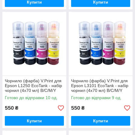
Купити
Купити
Чорнило (фарба) V.Print для
Чорнило (фарба) V.Print для
Epson L1250 EcoTank - набір
Epson L3101 EcoTank - набір
чорнил (4х70 мл) B/C/M/Y
чорнил (4х70 мл) B/C/M/Y
Готово до відправки 10 од.
Готово до відправки 9 од.
550
550
₴
₴
Купити
Купити