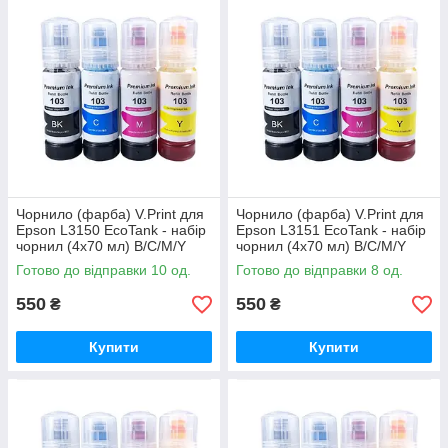
Чорнило (фарба) V.Print для
Чорнило (фарба) V.Print для
Epson L3150 EcoTank - набір
Epson L3151 EcoTank - набір
чорнил (4х70 мл) B/C/M/Y
чорнил (4х70 мл) B/C/M/Y
Готово до відправки 10 од.
Готово до відправки 8 од.
550
550
₴
₴
Купити
Купити