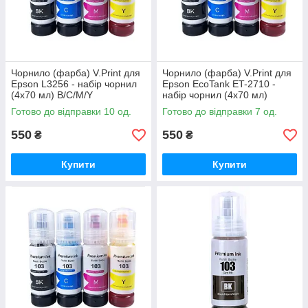
Чорнило (фарба) V.Print для
Чорнило (фарба) V.Print для
Epson L3256 - набір чорнил
Epson EcoTank ET-2710 -
(4х70 мл) B/C/M/Y
набір чорнил (4х70 мл)
B/C/M/Y
Готово до відправки 10 од.
Готово до відправки 7 од.
550
550
₴
₴
Купити
Купити