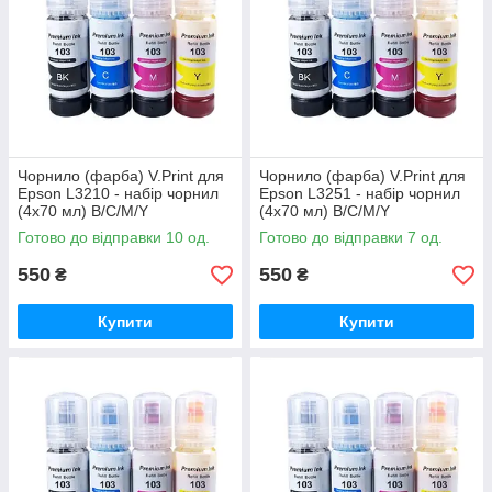
Чорнило (фарба) V.Print для
Чорнило (фарба) V.Print для
Epson L3210 - набір чорнил
Epson L3251 - набір чорнил
(4х70 мл) B/C/M/Y
(4х70 мл) B/C/M/Y
Готово до відправки 10 од.
Готово до відправки 7 од.
550
550
₴
₴
Купити
Купити