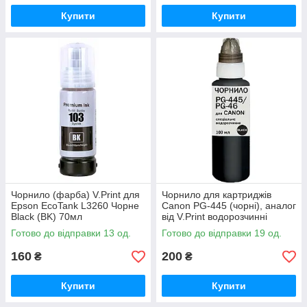
Купити
Купити
Чорнило (фарба) V.Print для
Чорнило для картриджів
Epson EcoTank L3260 Чорне
Canon PG-445 (чорні), аналог
Black (BK) 70мл
від V.Print водорозчинні
100мл
Готово до відправки 13 од.
Готово до відправки 19 од.
160
200
₴
₴
Купити
Купити