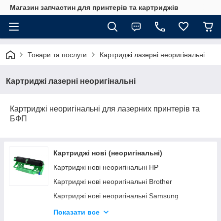
Магазин запчастин для принтерів та картриджів
Товари та послуги
Картриджі лазерні неоригінальні
Картриджі лазерні неоригінальні
Картриджі неоригінальні для лазерних принтерів та
БФП
Картриджі нові (неоригінальні)
Картриджі нові неоригінальні HP
Картриджі нові неоригінальні Brother
Картриджі нові неоригінальні Samsung
Картриджі нові неоригінальні Kyocera
Показати все