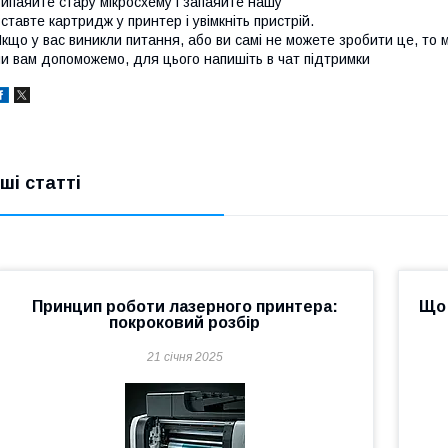
ипаяйте стару мікросхему і запаяйте нашу
ставте картридж у принтер і увімкніть пристрій.
кщо у вас виникли питання, або ви самі не можете зробити це, то м
и вам допоможемо, для цього напишіть в чат підтримки
нші статті
Принцип роботи лазерного принтера:
Що 
покроковий розбір
21 січня 2025