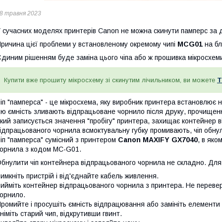
8 травня 2023
 сучасних моделях принтерів Canon не можна скинути памперс за
ричина цієї проблеми у встановленому окремому чипі
MCG01
на бл
диним рішенням буде заміна цього чіпа або ж прошивка мікросхеми 
Купити вже прошиту мікросхему зі скинутим лічильником, ви можете
Т
іп "памперса" - це мікросхема, яку виробник принтера встановлює 
ю ємність зливають відпрацьоване чорнило після друку, прочищенн
кий записується значення "пробігу" принтера, захищає контейнер в
ідпрацьованого чорнила всмоктувальну губку промивають, чіп обну
іп "памперса" сумісний з принтером
Canon MAXIFY GX7040
, в як
орнила з кодом MC-G01.
бнулити чіп контейнера відпрацьованого чорнила не складно. Для 
имкніть пристрій і від'єднайте кабель живлення.
ийміть контейнер відпрацьованого чорнила з принтера. Не переве
орнило.
ромийте і просушіть ємність відпрацювання або замініть елементи
німіть старий чип, відкрутивши гвинт.