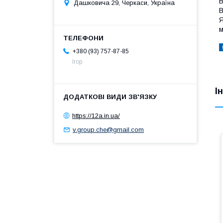
В
Дашковича 29, Черкаси, Україна
В
Я
м
+380 (93) 757-87-85
Ігор
І
https://12a.in.ua/
v.group.che@gmail.com