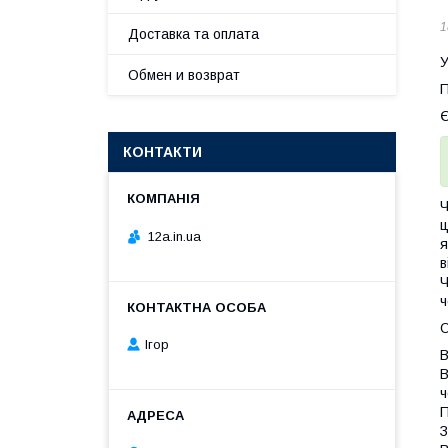
1
Доставка та оплата
У
Обмен и возврат
П
Є
КОНТАКТИ
Ч
ц
12a.in.ua
я
в
Ч
ч
О
Ігор
В
В
ч
П
З