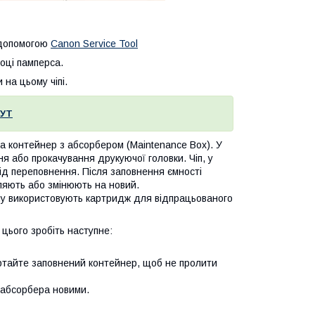
 допомогою
Canon Service Tool
оці памперса.
на цьому чіпі.
УТ
на контейнер з абсорбером (Maintenance Box). У
я або прокачування друкуючої головки. Чіп, у
ід переповнення. Після заповнення ємності
ляють або змінюють на новий.
ому використовують картридж для відпрацьованого
цього зробіть наступне:
ртайте заповнений контейнер, щоб не пролити
 абсорбера новими.