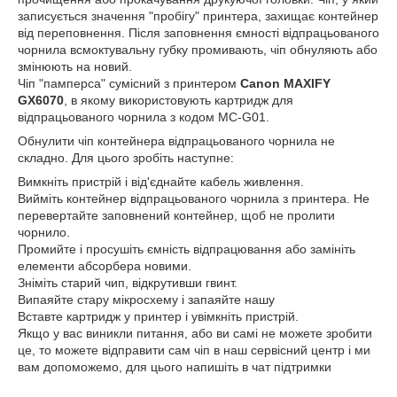
записується значення "пробігу" принтера, захищає контейнер
від переповнення. Після заповнення ємності відпрацьованого
чорнила всмоктувальну губку промивають, чіп обнуляють або
змінюють на новий.
Чіп "памперса" сумісний з принтером
Canon MAXIFY
GX6070
, в якому використовують картридж для
відпрацьованого чорнила з кодом MC-G01.
Обнулити чіп контейнера відпрацьованого чорнила не
складно. Для цього зробіть наступне:
Вимкніть пристрій і від'єднайте кабель живлення.
Вийміть контейнер відпрацьованого чорнила з принтера. Не
перевертайте заповнений контейнер, щоб не пролити
чорнило.
Промийте і просушіть ємність відпрацювання або замініть
елементи абсорбера новими.
Зніміть старий чип, відкрутивши гвинт.
Випаяйте стару мікросхему і запаяйте нашу
Вставте картридж у принтер і увімкніть пристрій.
Якщо у вас виникли питання, або ви самі не можете зробити
це, то можете відправити сам чіп в наш сервісний центр і ми
вам допоможемо, для цього напишіть в чат підтримки