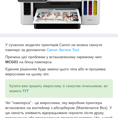
У сучасних моделях принтерів Canon не можна скинути
памперс за допомогою
Canon Service Tool
Причина цієї проблеми у встановленому окремому чипі
MCG01
на блоці памперса.
Єдиним рішенням буде заміна цього чіпа або ж прошивка
мікросхеми на цьому чіпі.
Купити вже прошиту мікросхему зі скинутим лічильником, ви
можете
ТУТ
Чіп "памперса" - це мікросхема, яку виробник принтера
встановлює на контейнер з абсорбером (Maintenance Box). У
цю ємність зливають відпрацьоване чорнило після друку,
прочищення або прокачування друкуючої головки. Чіп, у який