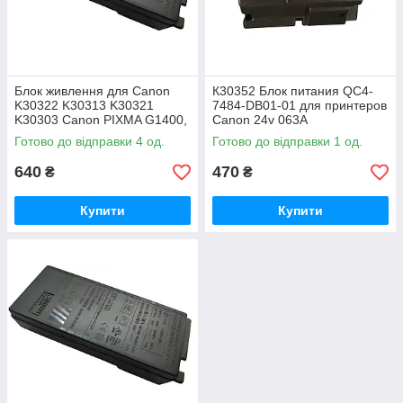
Блок живлення для Canon
К30352 Блок питания QC4-
K30322 K30313 K30321
7484-DB01-01 для принтеров
K30303 Canon PIXMA G1400,
Canon 24v 063A
G2400, G3400
Готово до відправки 4 од.
Готово до відправки 1 од.
640
470
₴
₴
Купити
Купити