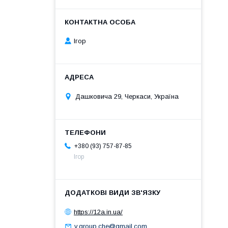
Ігор
Дашковича 29, Черкаси, Україна
+380 (93) 757-87-85
Ігор
https://12a.in.ua/
v.group.che@gmail.com