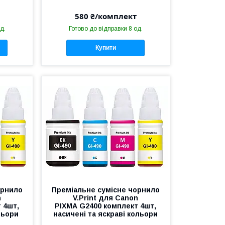
580 ₴/комплект
д.
Готово до відправки 8 од.
Купити
орнило
Преміальне сумісне чорнило
n
V.Print для Canon
 4шт,
PIXMA G2400 комплект 4шт,
льори
насичені та яскраві кольори