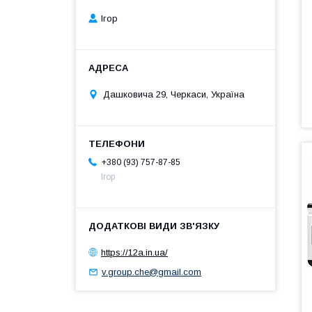
Ігор
Дашковича 29, Черкаси, Україна
+380 (93) 757-87-85
Ігор
https://12a.in.ua/
v.group.che@gmail.com