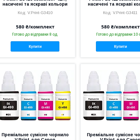
насичені та яскраві кольори
насичені та яскраві к
V.Print-G3410
V.Print-G3411
580 ₴/комплект
580 ₴/комплект
Готово до відправки 8 од.
Готово до відправки 10 
Купити
Купити
Преміальне сумісне чорнило
Преміальне сумісне ч
V.Print для Canon
V.Print для Cano