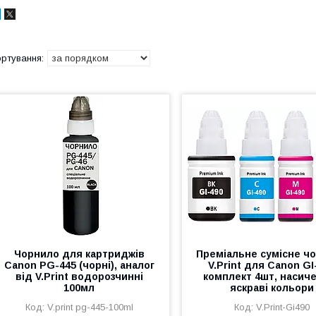
Чорнило для картриджів
Преміальне сумісне ч
Canon PG-445 (чорні), аналог
V.Print для Canon GI
від V.Print водорозчинні
комплект 4шт, насиче
100мл
яскраві кольори
V.print pg-445-100ml
V.Print-Gi490