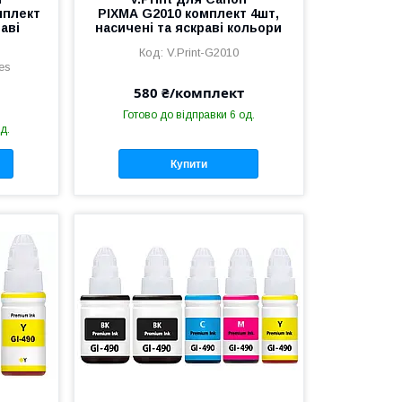
мплект
PIXMA G2010 комплект 4шт,
раві
насичені та яскраві кольори
V.Print-G2010
ies
580 ₴/комплект
Готово до відправки 6 од.
д.
Купити