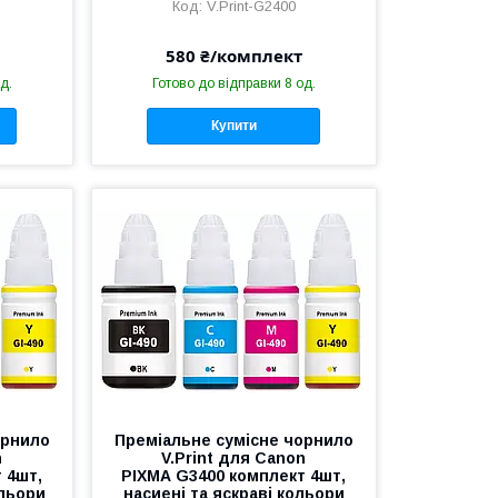
V.Print-G2400
580 ₴/комплект
д.
Готово до відправки 8 од.
Купити
орнило
Преміальне сумісне чорнило
n
V.Print для Canon
 4шт,
PIXMA G3400 комплект 4шт,
ольори
насиені та яскраві кольори