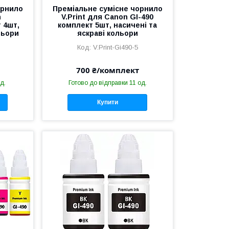
орнило
Преміальне сумісне чорнило
n
V.Print для Canon GI-490
 4шт,
комплект 5шт, насичені та
льори
яскраві кольори
V.Print-Gi490-5
700 ₴/комплект
д.
Готово до відправки 11 од.
Купити