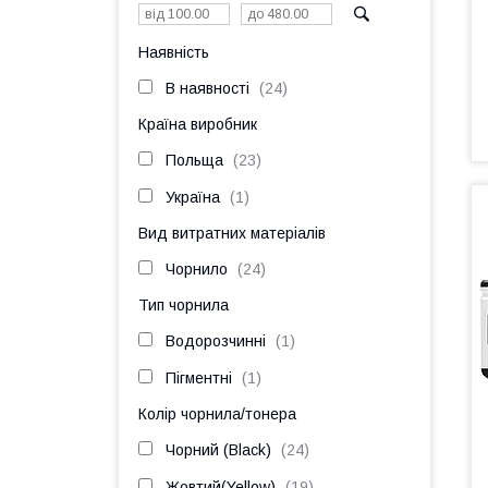
Наявність
В наявності
24
Країна виробник
Польща
23
Україна
1
Вид витратних матеріалів
Чорнило
24
Тип чорнила
Водорозчинні
1
Пігментні
1
Колір чорнила/тонера
Чорний (Black)
24
Жовтий(Yellow)
19