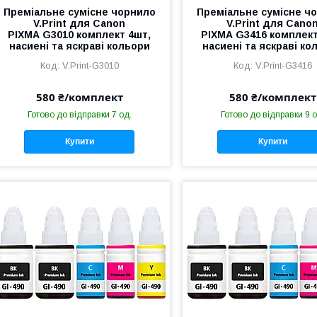
Преміальне сумісне чорнило
Преміальне сумісне ч
V.Print для Canon
V.Print для Cano
PIXMA G3010 комплект 4шт,
PIXMA G3416 комплект
насиені та яскраві кольори
насиені та яскраві ко
V.Print-G3010
V.Print-G3416
580 ₴/комплект
580 ₴/комплект
Готово до відправки 7 од.
Готово до відправки 9 о
Купити
Купити