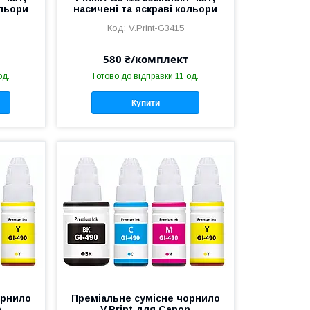
ольори
насичені та яскраві кольори
V.Print-G3415
580 ₴/комплект
од.
Готово до відправки 11 од.
Купити
орнило
Преміальне сумісне чорнило
n
V.Print для Canon