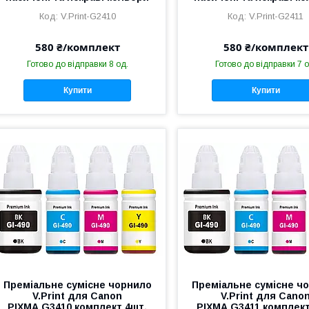
V.Print-G2410
V.Print-G2411
580 ₴/комплект
580 ₴/комплект
Готово до відправки 8 од.
Готово до відправки 7 о
Купити
Купити
Преміальне сумісне чорнило
Преміальне сумісне ч
V.Print для Canon
V.Print для Cano
PIXMA G3410 комплект 4шт,
PIXMA G3411 комплект