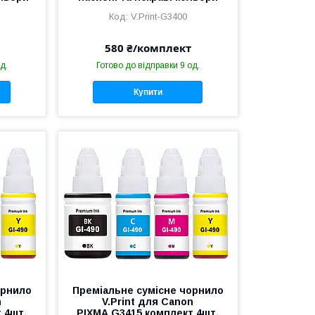
V.Print-G3400
580 ₴/комплект
д.
Готово до відправки 9 од.
Купити
орнило
Преміальне сумісне чорнило
n
V.Print для Canon
 4шт,
PIXMA G3415 комплект 4шт,