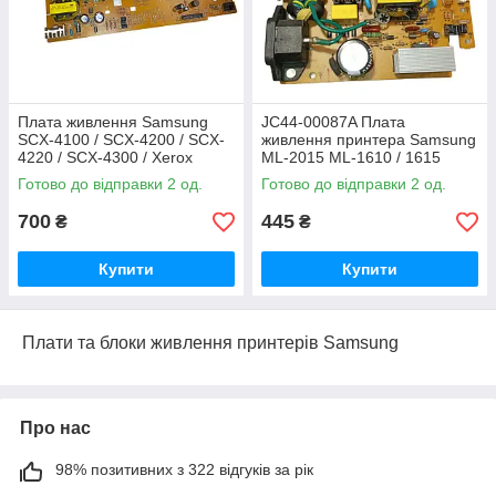
Плата живлення Samsung
JC44-00087A Плата
SCX-4100 / SCX-4200 / SCX-
живлення принтера Samsung
4220 / SCX-4300 / Xerox
ML-2015 ML-1610 / 1615
РE114e JC44-00073A / JC96-
Xerox Phaser 3117 / 3122
Готово до відправки 2 од.
Готово до відправки 2 од.
03206B
700
445
₴
₴
Купити
Купити
Плати та блоки живлення принтерів Samsung
Про нас
98% позитивних з 322 відгуків за рік