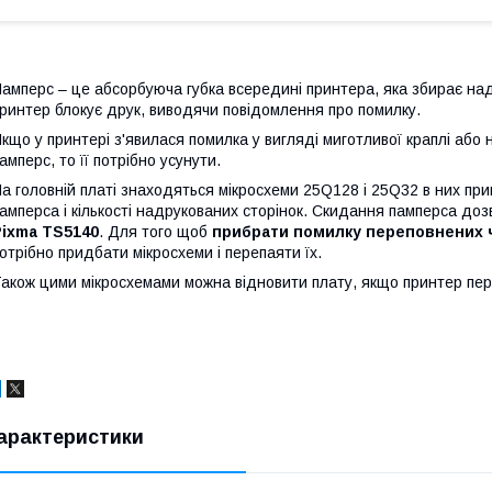
амперс – це абсорбуюча губка всередині принтера, яка збирає над
ринтер блокує друк, виводячи повідомлення про помилку.
кщо у принтері з'явилася помилка у вигляді миготливої ​​краплі аб
амперс, то її потрібно усунути.
а головній платі знаходяться мікросхеми 25Q128 і 25Q32 в них пр
амперса і кількості надрукованих сторінок. Скидання памперса д
Pixma TS5140
. Для того щоб
прибрати помилку переповнених ч
отрібно придбати мікросхеми і перепаяти їх.
акож цими мікросхемами можна відновити плату, якщо принтер пер
арактеристики