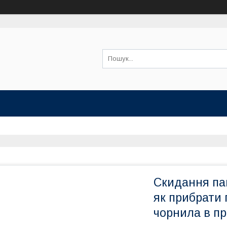
Скидання па
як прибрати
чорнила в п