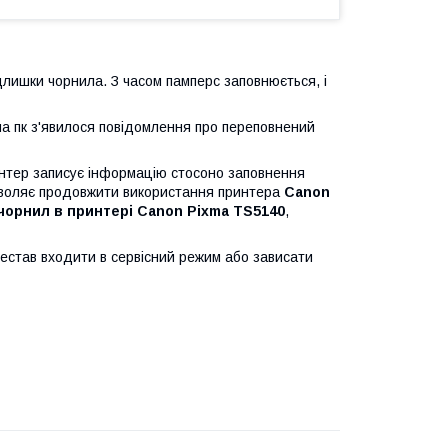
лишки чорнила. З часом памперс заповнюється, і
о на пк з'явилося повідомлення про переповнений
интер записує інформацію стосоно заповнення
озволяє продовжити використання принтера
Canon
орнил в принтері Canon Pixma TS5140
,
естав входити в сервісний режим або зависати