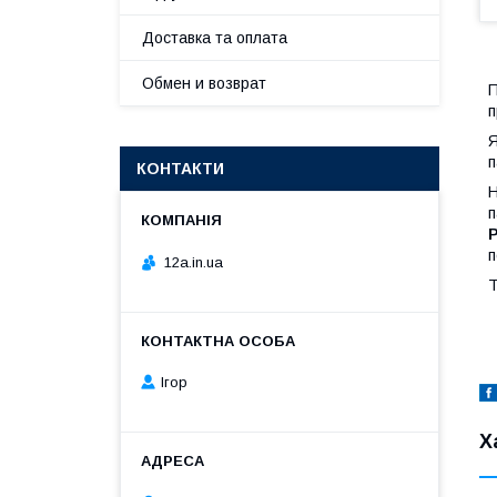
Доставка та оплата
Обмен и возврат
П
п
Я
п
КОНТАКТИ
Н
п
п
12a.in.ua
Т
Ігор
Х