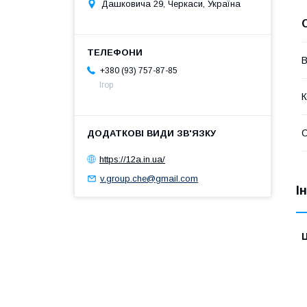
Дашковича 29, Черкаси, Україна
В
+380 (93) 757-87-85
Ігор
К
https://12a.in.ua/
v.group.che@gmail.com
І
Ц