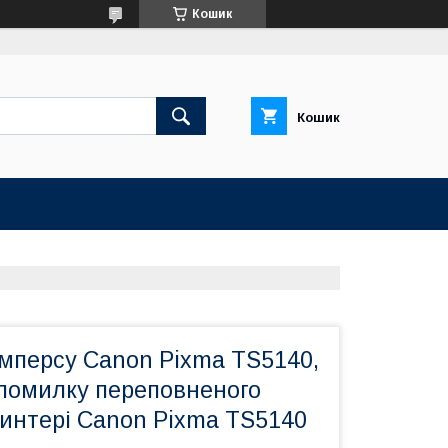
Кошик
Кошик
мперсу Canon Pixma TS5140,
 помилку переповненого
ринтері Canon Pixma TS5140