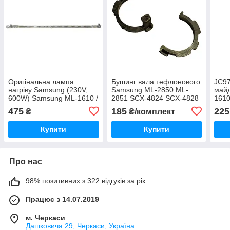
Оригінальна лампа
Бушинг вала тефлонового
JC97
нагріву Samsung (230V,
Samsung ML-2850 ML-
май
600W) Samsung ML-1610 /
2851 SCX-4824 SCX-4828
1610
1615 / 2015 / SCX-4200 /
Xerox WC 3210 WC 3220
/432
475
185
225
₴
₴/комплект
4321 / 4521F / 4521FR
комплект 2шт
/224
Купити
Купити
Про нас
98% позитивних з 322 відгуків за рік
Працює з 14.07.2019
м. Черкаси
Дашковича 29, Черкаси, Україна