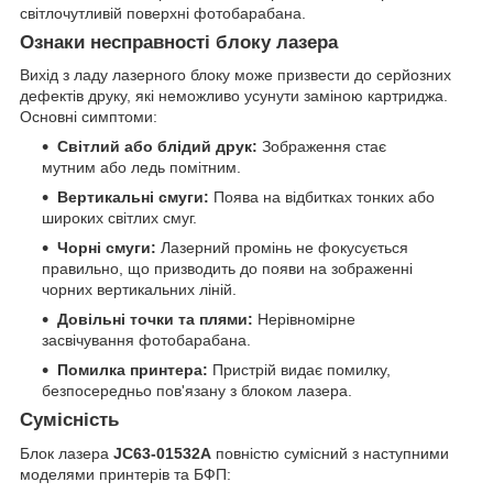
світлочутливій поверхні фотобарабана.
Ознаки несправності блоку лазера
Вихід з ладу лазерного блоку може призвести до серйозних
дефектів друку, які неможливо усунути заміною картриджа.
Основні симптоми:
Світлий або блідий друк:
Зображення стає
мутним або ледь помітним.
Вертикальні смуги:
Поява на відбитках тонких або
широких світлих смуг.
Чорні смуги:
Лазерний промінь не фокусується
правильно, що призводить до появи на зображенні
чорних вертикальних ліній.
Довільні точки та плями:
Нерівномірне
засвічування фотобарабана.
Помилка принтера:
Пристрій видає помилку,
безпосередньо пов'язану з блоком лазера.
Сумісність
Блок лазера
JC63-01532A
повністю сумісний з наступними
моделями принтерів та БФП: