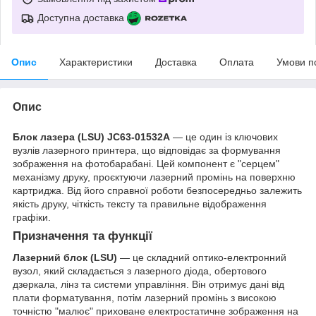
Доступна доставка
Опис
Характеристики
Доставка
Оплата
Умови п
Опис
Блок лазера (LSU) JC63-01532A
— це один із ключових
вузлів лазерного принтера, що відповідає за формування
зображення на фотобарабані. Цей компонент є "серцем"
механізму друку, проєктуючи лазерний промінь на поверхню
картриджа. Від його справної роботи безпосередньо залежить
якість друку, чіткість тексту та правильне відображення
графіки.
Призначення та функції
Лазерний блок (LSU)
— це складний оптико-електронний
вузол, який складається з лазерного діода, обертового
дзеркала, лінз та системи управління. Він отримує дані від
плати форматування, потім лазерний промінь з високою
точністю "малює" приховане електростатичне зображення на