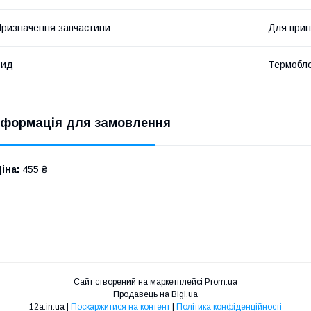
ризначення запчастини
Для прин
Вид
Термобл
нформація для замовлення
іна:
455 ₴
Сайт створений на маркетплейсі
Prom.ua
Продавець на Bigl.ua
12a.in.ua |
Поскаржитися на контент
|
Політика конфіденційності