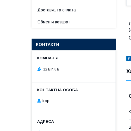
Доставка та оплата
Обмен и возврат
(
О
КОНТАКТИ
12a.in.ua
Х
Ігор
К
В