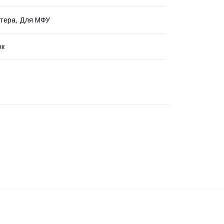
тера, Для МФУ
ок