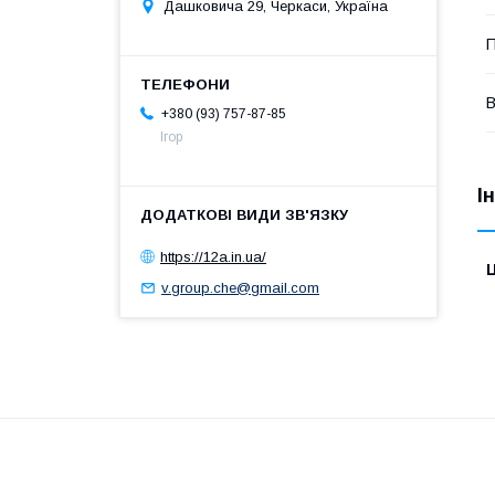
Дашковича 29, Черкаси, Україна
П
+380 (93) 757-87-85
Ігор
І
https://12a.in.ua/
Ц
v.group.che@gmail.com