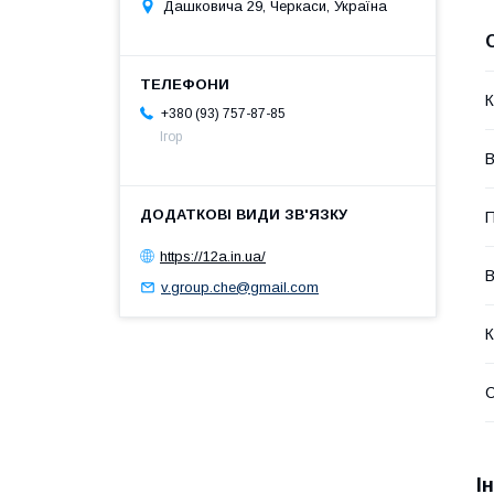
Дашковича 29, Черкаси, Україна
К
+380 (93) 757-87-85
Ігор
В
П
https://12a.in.ua/
v.group.che@gmail.com
К
І