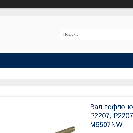
Вал тефлоно
P2207, P220
M6507NW