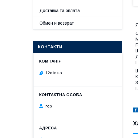
Доставка та оплата
Обмен и возврат
Я
С
М
Г
КОНТАКТИ
Ш
Д
П
Ш
12a.in.ua
К
З
Г
Ігор
Х