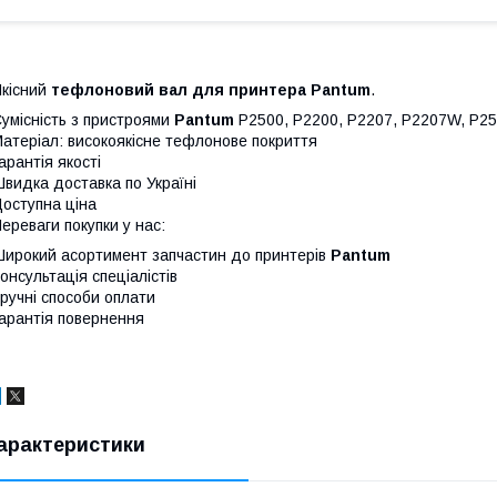
кісний
тефлоновий вал для принтера Pantum
.
умісність з пристроями
Pantum
P2500, P2200, P2207, P2207W, P2
атеріал: високоякісне тефлонове покриття
арантія якості
видка доставка по Україні
оступна ціна
ереваги покупки у нас:
ирокий асортимент запчастин до принтерів
Pantum
онсультація спеціалістів
ручні способи оплати
арантія повернення
арактеристики