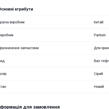
Основні атрибути
раїна виробник
Китай
иробник
Pantum
ризначення запчастини
Для прин
Вид
Вал теф
олір
Сірий
Стан
Новий
нформація для замовлення