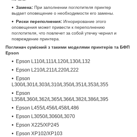
Замена:
При заполнении поглотителя принтер
выдает оповещение о необходимости его замены.
Риски переполнения:
Игнорирование этого
оповещения может привести к переполнению
поглотителя, что повлечет за собой утечку чернил и
повреждение принтера.
Поглинач сумісний з такими моделями принтерів та БФП
Epson
Epson L110/L111/L120/L130/L132
Epson L210/L211/L220/L222
Epson
L300/L301/L303/L310/L350/L351/L353/L355
Epson
L358/L360/L362/L365/L366/L382/L386/L395
Epson L455/L456/L458/L486
Epson L3050/L3060/L3070
Epson X225/XP245
Epson XP102/XP103