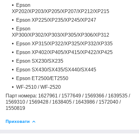
Epson
XP202/XP203/XP205/XP207/XP212/XP215
Epson XP225/XP235/XP245/XP247
Epson
XP300/XP302/XP303/XP305/XP306/XP312
Epson XP315/XP322/XP325/XP332/XP335
Epson XP402/XP405/XP415/XP422/XP425
Epson SX230/SX235
Epson SX430/SX435/SX440/SX445
Epson ET2500/ET2550
WF-2510 / WF-2520
Парт номера: 1627961 / 1577649 / 1569366 / 1639535 /
1569310 / 1569428 / 1638405 / 1643986 / 1572040 /
1550819
Приховати