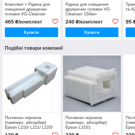
Комплект + Рідина для
Рідина для очищення
Тран
очищення друкуючих
друкуючих головок VG-
та A
головок VG-Cleanser
Cleanser 150мл
150мл
465
240
95
₴/комплект
₴/комплект
₴
Купити
Купити
Подібні товари компанії
Поглинач чорнила
Поглинач чорнила
Погл
(памперс, абсорбер)
(памперс, абсорбер)
(пам
Epson L210/ L211/ L220/
Epson L3101
Epso
L222