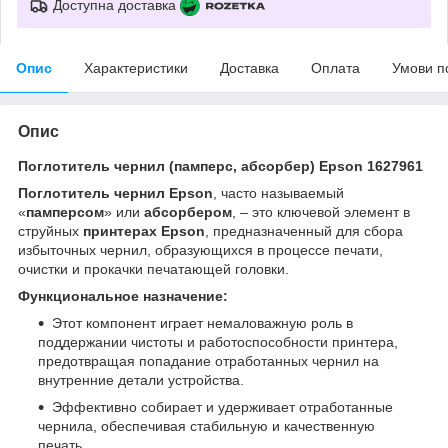
Доступна доставка
Опис
Характеристики
Доставка
Оплата
Умови п
Опис
Поглотитель чернил (памперс, абсорбер) Epson 1627961
Поглотитель чернил Epson
, часто называемый
«
памперсом
» или
абсорбером
, – это ключевой элемент в
струйных
принтерах Epson
, предназначенный для сбора
избыточных чернил, образующихся в процессе печати,
очистки и прокачки печатающей головки.
Функциональное назначение:
Этот компонент играет немаловажную роль в
поддержании чистоты и работоспособности принтера,
предотвращая попадание отработанных чернил на
внутренние детали устройства.
Эффективно собирает и удерживает отработанные
чернила, обеспечивая стабильную и качественную
печать.