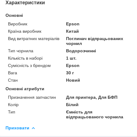
Характеристики
Основні
Виробник
Epson
Країна виробник
Китай
Вид витратних матеріалів
Поглинач відпрацьованих
чорнил
Тип чорнила
Водорозчинні
Кількість в наборі
1 шт.
Сумісність з брендом
Epson
Вага
30 г
Стан
Новий
Основні атрибути
Призначення запчастин
Для принтера, Для БФП
Колір
Білий
Тип
Ємність для
відпрацьованого чорнила
Приховати