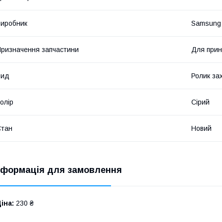
иробник
Samsung
ризначення запчастини
Для прин
Вид
Ролик за
олір
Сірий
Стан
Новий
нформація для замовлення
іна:
230 ₴