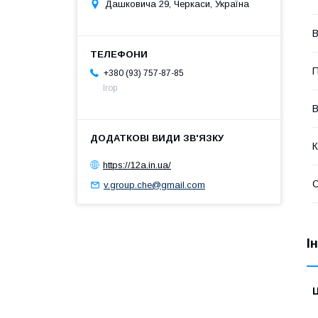
Дашковича 29, Черкаси, Україна
В
П
+380 (93) 757-87-85
Ігор
К
https://12a.in.ua/
v.group.che@gmail.com
І
Ц