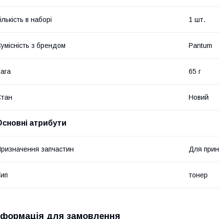
ількість в наборі
1 шт.
умісність з брендом
Pantum
ага
65 г
Стан
Новий
Основні атрибути
ризначення запчастин
Для прин
ип
тонер
нформація для замовлення