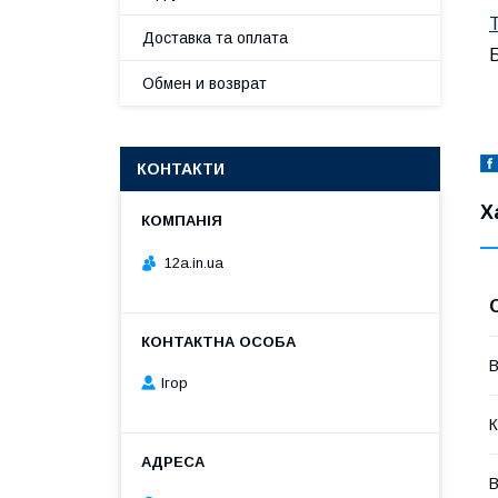
Доставка та оплата
Обмен и возврат
КОНТАКТИ
Х
12a.in.ua
В
Ігор
К
В