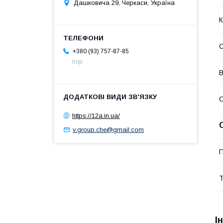
Дашковича 29, Черкаси, Україна
К
С
+380 (93) 757-87-85
Ігор
В
https://12a.in.ua/
v.group.che@gmail.com
П
Т
І