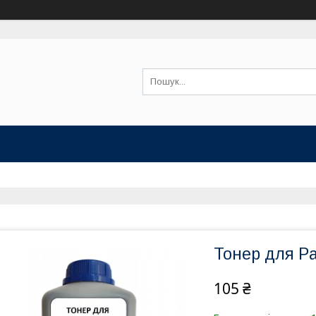
Тонер для P
105 ₴