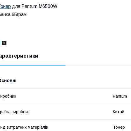
Тонер
для Pantum M6500W
Банка 65грам
арактеристики
Основні
иробник
Pantum
раїна виробник
Китай
ид витратних матеріалів
Тонер