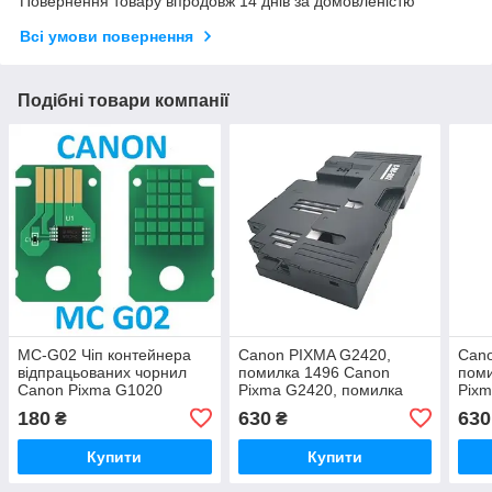
Повернення товару впродовж 14 днів за домовленістю
Всі умови повернення
Подібні товари компанії
MC-G02 Чіп контейнера
Canon PIXMA G2420,
Can
відпрацьованих чорнил
помилка 1496 Canon
поми
Canon Pixma G1020
Pixma G2420, помилка
Pixm
1726, контейнер
1726
180
630
630
₴
₴
відпрацьованого чорнила
відп
Купити
Купити