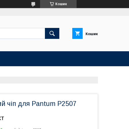
Кошик
Кошик
ий чіп для Pantum P2507
кт