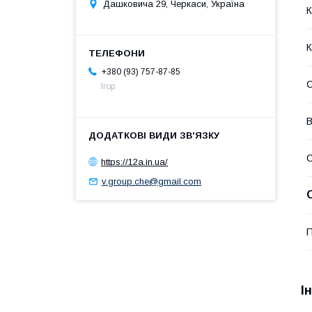
Дашковича 29, Черкаси, Україна
К
К
+380 (93) 757-87-85
С
Ігор
В
https://12a.in.ua/
v.group.che@gmail.com
П
І