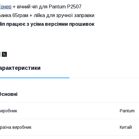
Тонер
+ вічний чіп для Pantum P2507
анка 65грам + лійка для зручної заправки
Чіп працює з усіма версіями прошивок
арактеристики
Основні
иробник
Pantum
раїна виробник
Китай