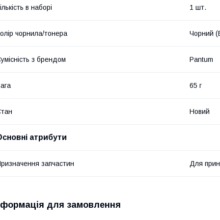
ількість в наборі
1 шт.
олір чорнила/тонера
Чорний (
умісність з брендом
Pantum
ага
65 г
Стан
Новий
Основні атрибути
ризначення запчастин
Для прин
нформація для замовлення