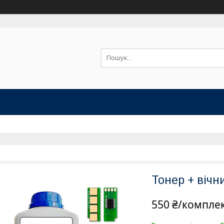
Тонер + вічн
550 ₴/компле