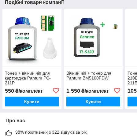
Подібні товари компанії
Тонер + вічний чіп для
Вічний чіп + тонер для
Тоне
картриджа Pantum PC-
Pantum BM5100FDW​​​​​​​
210E
211P
211E
(Бан
550
1 550
105
₴/комплект
₴/комплект
Купити
Купити
Про нас
98% позитивних з 322 відгуків за рік