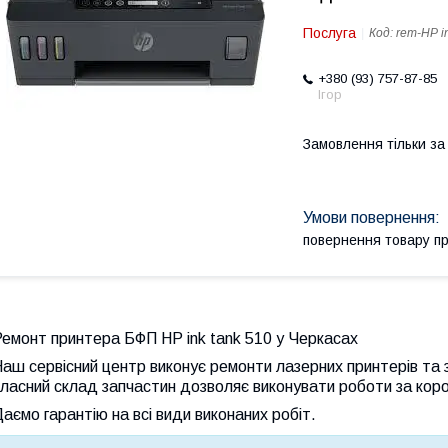
Послуга
Код:
rem-HP i
+380 (93) 757-87-85
Ігор
Замовлення тільки з
повернення товару п
Ремонт
принтера БФП HP ink tank 510 у
Черкасах
аш сервісний центр виконує ремонти лазерних принтерів та 
ласний склад запчастин дозволяє виконувати роботи за коро
аємо гарантію на всі види виконаних робіт.