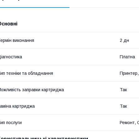
Основні
ермін виконання
2 дн
іагностика
Платна
ип техніки та обладнання
Принтер,
ожливість заправки картриджа
Так
аміна картриджа
Так
ип послуги
Ремонт, 
Користувальницькі характеристики