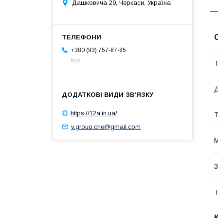
Дашковича 29, Черкаси, Україна
+380 (93) 757-87-85
Ігор
Т
Д
https://12a.in.ua/
Т
v.group.che@gmail.com
М
З
Т