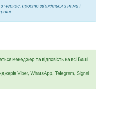
 Черкас, просто зв'яжіться з нами і
раїні.
еться менеджер та відповість на всі Ваші
джерів Viber, WhatsApp, Telegram, Signal