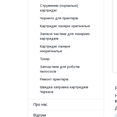
Струменеві (чорнильні)
картриджі
Чорнило для принтерів
Картриджі лазерні оригінальні
Запасні частини для лазерних
картриджів
Картриджі лазерні
неоригінальні
Тонер
Запчастини для роботів
пилососів
Ремонт принтерів
Швидка заправка картриджів
Черкаси
Н
в
Про нас
Д
Відгуки