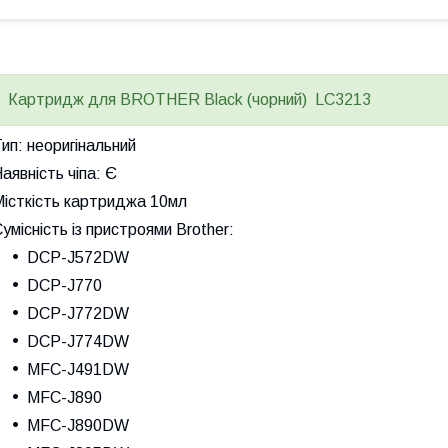
Картридж для BROTHER Black (чорний) LC3213
ип: неоригінальний
аявність чіпа: Є
Місткість картриджа 10мл
умісність із пристроями Brother:
DCP-J572DW
DCP-J770
DCP-J772DW
DCP-J774DW
MFC-J491DW
MFC-J890
MFC-J890DW