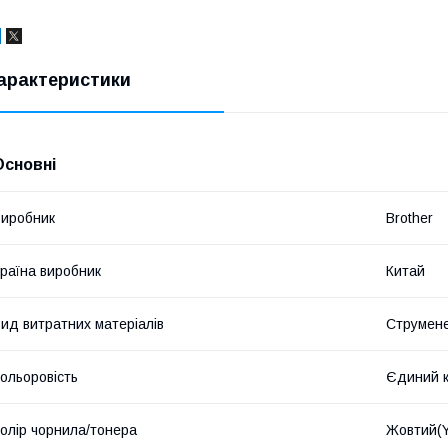
арактеристики
Основні
иробник
Brother
раїна виробник
Китай
ид витратних матеріалів
Струмен
ольоровість
Єдиний к
олір чорнила/тонера
Жовтий(Y