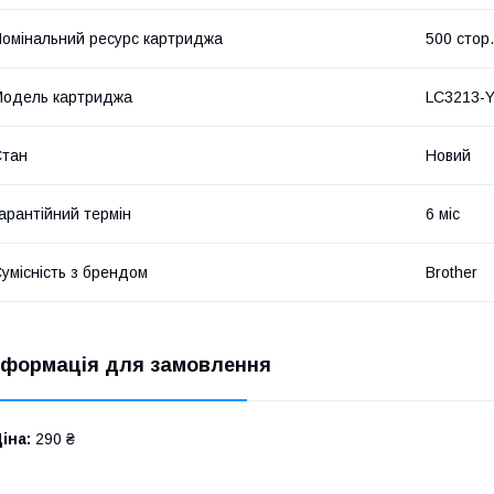
омінальний ресурс картриджа
500 стор.
одель картриджа
LC3213-
Стан
Новий
арантійний термін
6 міс
умісність з брендом
Brother
нформація для замовлення
іна:
290 ₴