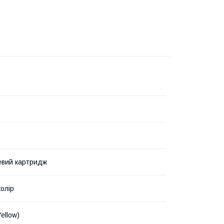
евий картридж
олір
ellow)