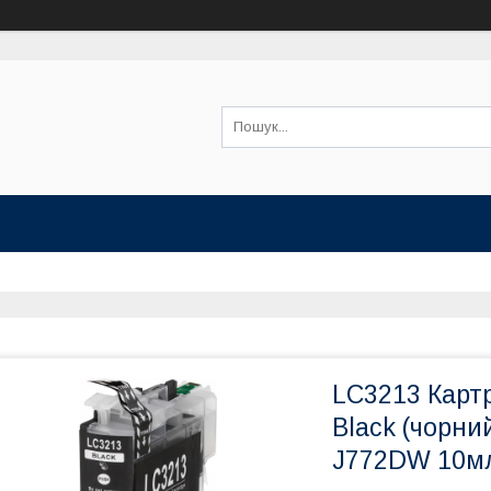
LC3213 Карт
Black (чорн
J772DW 10м