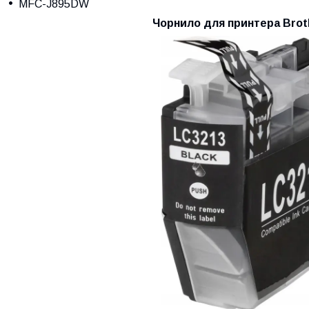
MFC-J895DW
Чорнило для принтера Bro