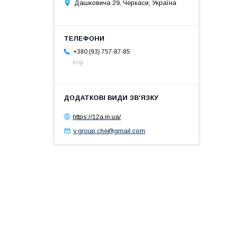
Дашковича 29, Черкаси, Україна
+380 (93) 757-87-85
Ігор
https://12a.in.ua/
v.group.che@gmail.com