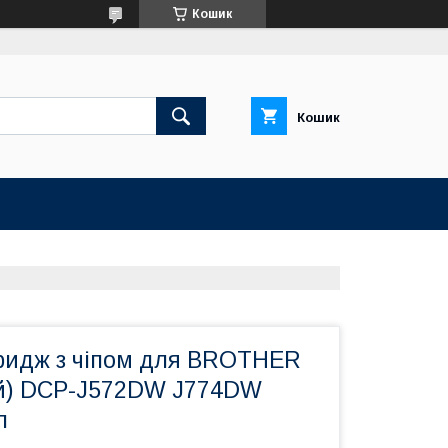
Кошик
Кошик
ридж з чіпом для BROTHER
ий) DCP-J572DW J774DW
л