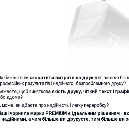
Чи бажаєте ви
скоротити витрати на друк
для вашого бізн
рофесійних результатів і надійного, безпроблемного друку?
Бажаєте, щоб виняткова
якість друку, чіткий текст і графі
або вдома?
 може, ви дбаєте про надійність і легку переробку?
Наші чорнила марки PREMIUM є ідеальним рішенням - во
є надійними, а чим більше ви друкуєте, тим більше ви