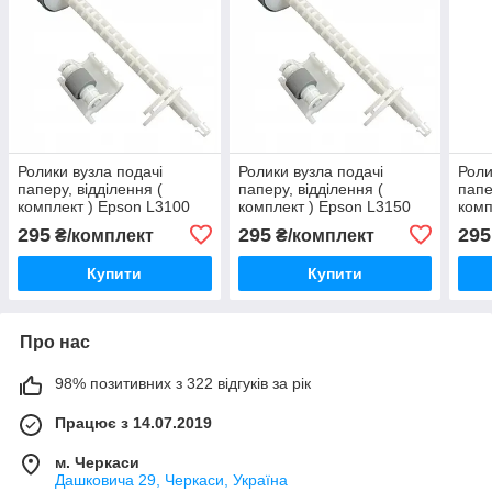
Ролики вузла подачі
Ролики вузла подачі
Роли
паперу, відділення (
паперу, відділення (
папе
комплект ) Epson L3100
комплект ) Epson L3150
комп
295
295
295
₴/комплект
₴/комплект
Купити
Купити
Про нас
98% позитивних з 322 відгуків за рік
Працює з 14.07.2019
м. Черкаси
Дашковича 29, Черкаси, Україна