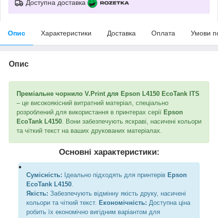
Доступна доставка
Опис
Характеристики
Доставка
Оплата
Умови п
Опис
Преміальне чорнило V.Print для Epson L4150 EcoTank ITS
– це високоякісний витратний матеріал, спеціально
розроблений для використання в принтерах серії
Epson
EcoTank L4150
. Вони забезпечують яскраві, насичені кольори
та чіткий текст на ваших друкованих матеріалах.
Основні характеристики:
Сумісність:
Ідеально підходять для принтерів
Epson
EcoTank L4150
.
Якість:
Забезпечують відмінну якість друку, насичені
кольори та чіткий текст.
Економічність:
Доступна ціна
робить їх економічно вигідним варіантом для