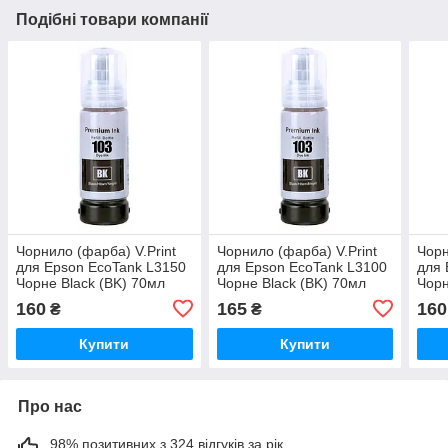
Подібні товари компанії
Чорнило (фарба) V.Print
Чорнило (фарба) V.Print
Чорн
для Epson EcoTank L3150
для Epson EcoTank L3100
для 
Чорне Black (BK) 70мл
Чорне Black (BK) 70мл
Чорн
160
165
160
₴
₴
Купити
Купити
Про нас
98% позитивних з 324 відгуків за рік