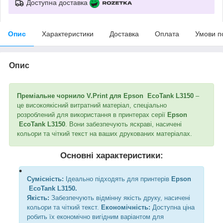
Доступна доставка
Опис
Характеристики
Доставка
Оплата
Умови п
Опис
Преміальне чорнило V.Print для Epson EcoTank L3150
–
це високоякісний витратний матеріал, спеціально
розроблений для використання в принтерах серії
Epson
EcoTank L3150
. Вони забезпечують яскраві, насичені
кольори та чіткий текст на ваших друкованих матеріалах.
Основні характеристики:
Сумісність:
Ідеально підходять для принтерів
Epson
EcoTank L3150.
Якість:
Забезпечують відмінну якість друку, насичені
кольори та чіткий текст.
Економічність:
Доступна ціна
робить їх економічно вигідним варіантом для