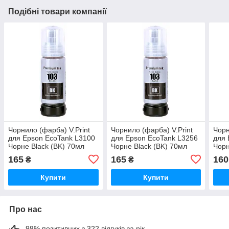
Подібні товари компанії
Чорнило (фарба) V.Print
Чорнило (фарба) V.Print
Чорн
для Epson EcoTank L3100
для Epson EcoTank L3256
для 
Чорне Black (BK) 70мл
Чорне Black (BK) 70мл
Чорн
165
165
160
₴
₴
Купити
Купити
Про нас
98% позитивних з 322 відгуків за рік