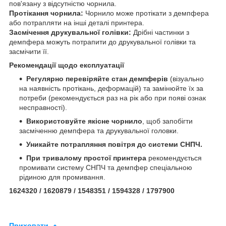
пов'язану з відсутністю чорнила.
Протікання чорнила:
Чорнило може протікати з демпфера
або потрапляти на інші деталі принтера.
Засмічення друкувальної голівки:
Дрібні частинки з
демпфера можуть потрапити до друкувальної голівки та
засмічити її.
Рекомендації щодо експлуатації
Регулярно перевіряйте стан демпферів
(візуально
на наявність протікань, деформацій) та замінюйте їх за
потреби (рекомендується раз на рік або при появі ознак
несправності).
Використовуйте якісне чорнило
, щоб запобігти
засміченню демпфера та друкувальної головки.
Уникайте потрапляння повітря до системи СНПЧ.
При тривалому простої принтера
рекомендується
промивати систему СНПЧ та демпфер спеціальною
рідиною для промивання.
1624320 / 1620879 / 1548351 / 1594328 / 1797900
Приховати