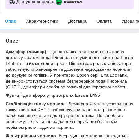
Доступна доставка
Опис
Характеристики
Доставка
Оплата
Умови п
Опис
Демпфер (дампер)
– це невелика, але критично важлива
деталь у системі подачі чорнила струминного принтера Epson
L455 та інших моделей Epson. Він відіграє роль стабілізатора,
забезпечуючи рівномірне та дозоване надходження чорнила
до друкуючої голівки. У принтерах Epson серії L та EcoTank,
де використовується система безперервної подачі чорнила
(СНПЧ), демпфери особливо важливі для коректної роботи.
Функції демпфера у пристроях Epson L455
Стабілізація тиску чорнила:
Демпфер компенсує коливання
тиску в системі СНПЧ, забезпечуючи плавне та рівномірне
надходження чорнила до друкуючої голівки. Це запобігає
появі смуг, плям та інших дефектів друку, пов'язаних із
нерівномірною подачею чорнила.
Фільтрування чорнила:
Всередині демпфера знаходиться