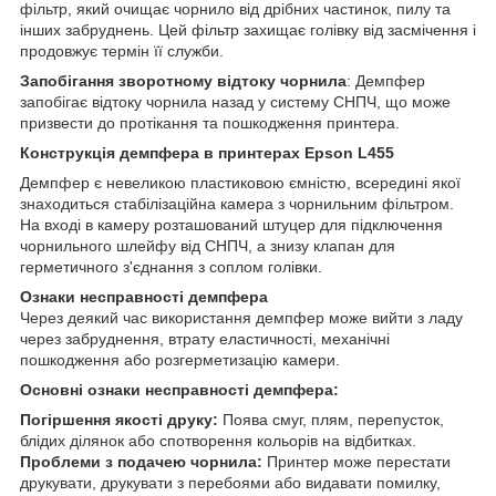
фільтр, який очищає чорнило від дрібних частинок, пилу та
інших забруднень. Цей фільтр захищає голівку від засмічення і
продовжує термін її служби.
Запобігання зворотному відтоку чорнила
: Демпфер
запобігає відтоку чорнила назад у систему СНПЧ, що може
призвести до протікання та пошкодження принтера.
Конструкція демпфера в принтерах Epson L455
Демпфер є невеликою пластиковою ємністю, всередині якої
знаходиться стабілізаційна камера з чорнильним фільтром.
На вході в камеру розташований штуцер для підключення
чорнильного шлейфу від СНПЧ, а знизу клапан для
герметичного з'єднання з соплом голівки.
Ознаки несправності демпфера
Через деякий час використання демпфер може вийти з ладу
через забруднення, втрату еластичності, механічні
пошкодження або розгерметизацію камери.
Основні ознаки несправності демпфера:
Погіршення якості друку:
Поява смуг, плям, перепусток,
блідих ділянок або спотворення кольорів на відбитках.
Проблеми з подачею чорнила:
Принтер може перестати
друкувати, друкувати з перебоями або видавати помилку,