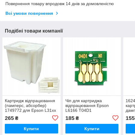
Повернення товару впродовж 14 днів за домовленістю
Всі умови повернення
Подібні товари компанії
Картридж відпрацювання
Чіп для картриджа
1624
(памперс, абсорбер)
відпрацювання Epson
карт
1749772 для Epson L31xx
L6166 T04D1
дамп
series
(C13T04D100)
265
185
155
₴
₴
Купити
Купити