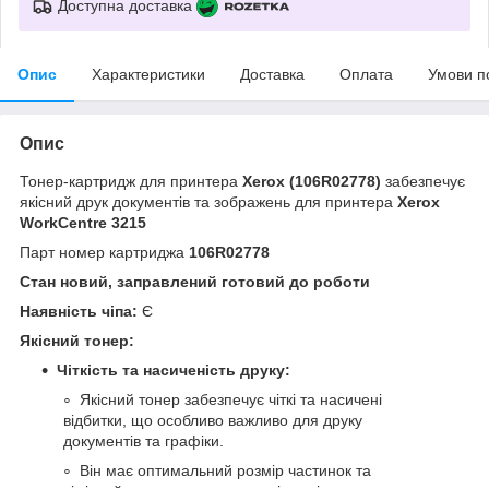
Доступна доставка
Опис
Характеристики
Доставка
Оплата
Умови п
Опис
Тонер-картридж для принтера
Xerox (106R02778)
забезпечує
якісний друк документів та зображень
для принтера
Xerox
WorkCentre 3215
Парт номер картриджа
106R02778
Стан новий, заправлений готовий до роботи
Наявність чіпа:
Є
Якісний тонер:
Чіткість та насиченість друку:
Якісний тонер забезпечує чіткі та насичені
відбитки, що особливо важливо для друку
документів та графіки.
Він має оптимальний розмір частинок та