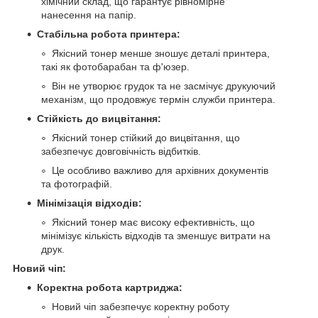
хімічний склад, що гарантує рівномірне
нанесення на папір.
Стабільна робота принтера:
Якісний тонер менше зношує деталі принтера,
такі як фотобарабан та ф'юзер.
Він не утворює грудок та не засмічує друкуючий
механізм, що продовжує термін служби принтера.
Стійкість до вицвітання:
Якісний тонер стійкий до вицвітання, що
забезпечує довговічність відбитків.
Це особливо важливо для архівних документів
та фотографій.
Мінімізація відходів:
Якісний тонер має високу ефективність, що
мінімізує кількість відходів та зменшує витрати на
друк.
Новий чіп:
Коректна робота картриджа:
Новий чіп забезпечує коректну роботу