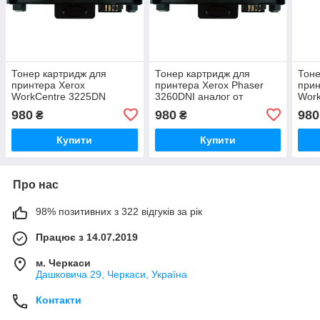
Тонер картридж для
Тонер картридж для
Тоне
принтера Xerox
принтера Xerox Phaser
прин
WorkCentre 3225DN
3260DNI аналог от
Work
аналог от V.Group
V.Group 106R02778
от V
980
980
980
₴
₴
106R02778
Купити
Купити
Про нас
98% позитивних з 322 відгуків за рік
Працює з 14.07.2019
м. Черкаси
Дашковича 29, Черкаси, Україна
Контакти