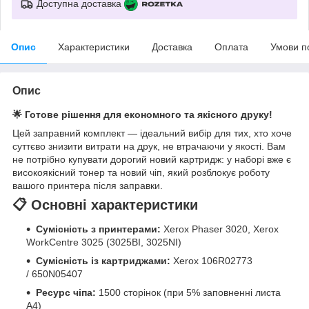
Доступна доставка
Опис
Характеристики
Доставка
Оплата
Умови п
Опис
🌟 Готове рішення для економного та якісного друку!
Цей заправний комплект — ідеальний вибір для тих, хто хоче
суттєво знизити витрати на друк, не втрачаючи у якості. Вам
не потрібно купувати дорогий новий картридж: у наборі вже є
високоякісний тонер та новий чіп, який розблокує роботу
вашого принтера після заправки.
📋 Основні характеристики
Сумісність з принтерами:
Xerox Phaser 3020, Xerox
WorkCentre 3025 (3025BI, 3025NI)
Сумісність із картриджами:
Xerox 106R02773
/ 650N05407
Ресурс чіпа:
1500 сторінок (при 5% заповненні листа
А4)