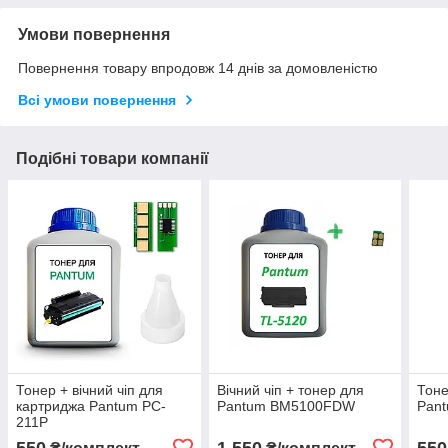
Умови повернення
Повернення товару впродовж 14 днів за домовленістю
Всі умови повернення
Подібні товари компанії
Тонер + вічний чіп для
Вічний чіп + тонер для
Тоне
картриджа Pantum PC-
Pantum BM5100FDW​​​​​​​
Pan
211P
550
1 550
550