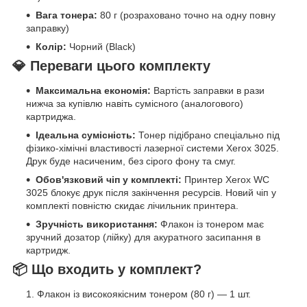
Вага тонера:
80 г (розраховано точно на одну повну
заправку)
Колір:
Чорний (Black)
💎 Переваги цього комплекту
Максимальна економія:
Вартість заправки в рази
нижча за купівлю навіть сумісного (аналогового)
картриджа.
Ідеальна сумісність:
Тонер підібрано спеціально під
фізико-хімічні властивості лазерної системи Xerox 3025.
Друк буде насиченим, без сірого фону та смуг.
Обов'язковий чіп у комплекті:
Принтер Xerox WC
3025 блокує друк після закінчення ресурсів. Новий чіп у
комплекті повністю скидає лічильник принтера.
Зручність використання:
Флакон із тонером має
зручний дозатор (лійку) для акуратного засипання в
картридж.
📦 Що входить у комплект?
Флакон із високоякісним тонером (80 г) — 1 шт.