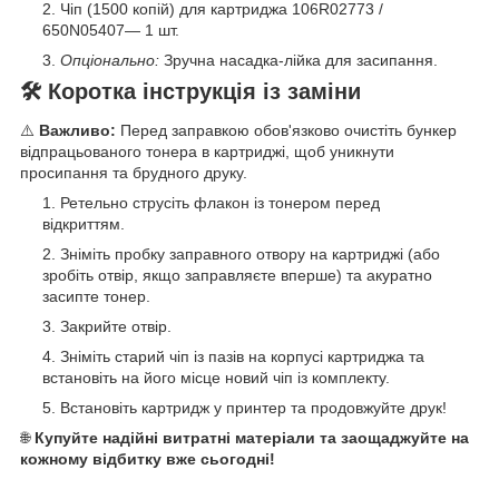
Чіп (1500 копій) для картриджа 106R02773 /
650N05407— 1 шт.
Опціонально:
Зручна насадка-лійка для засипання.
🛠️ Коротка інструкція із заміни
⚠️
Важливо:
Перед заправкою обов'язково очистіть бункер
відпрацьованого тонера в картриджі, щоб уникнути
просипання та брудного друку.
Ретельно струсіть флакон із тонером перед
відкриттям.
Зніміть пробку заправного отвору на картриджі (або
зробіть отвір, якщо заправляєте вперше) та акуратно
засипте тонер.
Закрийте отвір.
Зніміть старий чіп із пазів на корпусі картриджа та
встановіть на його місце новий чіп із комплекту.
Встановіть картридж у принтер та продовжуйте друк!
🌐
Купуйте надійні витратні матеріали та заощаджуйте на
кожному відбитку вже сьогодні!